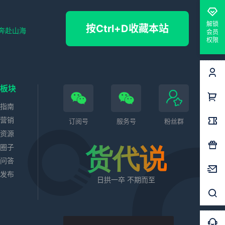
解锁
按Ctrl+D收藏本站
奔赴山海
会员
权限
色板块
务指南
站营销
订阅号
服务号
粉丝群
业资源
代圈子
货代说
识问答
求发布
日拱一卒 不期而至