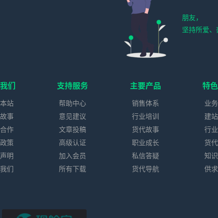
朋友，
坚持所爱、
我们
支持服务
主要产品
特
本站
帮助中心
销售体系
业
故事
意见建议
行业培训
建
合作
文章投稿
货代故事
行
政策
高级认证
职业成长
货
声明
加入会员
私信答疑
知
我们
所有下载
货代导航
供