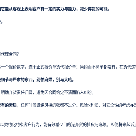
但它能从客观上表明客户有一定的实力与能力，减少弃货的可能。
控。
运代理合同？
是一个报价数字，连个正式报价单货代报价单：简约而不简单都没有，在货代这
些细节与严肃的东西，别怕麻烦，别马大哈。
明确弃货责任归属‌，避免因合同约定不清而陷入纠纷。
应有的素质
，任何时候紧绷风控的弦都不过分。风险>利润，对安全性的考虑亦
er，以契约化约束客户行为，能有效减少目的港弃货的扯皮与麻烦。即便将来起