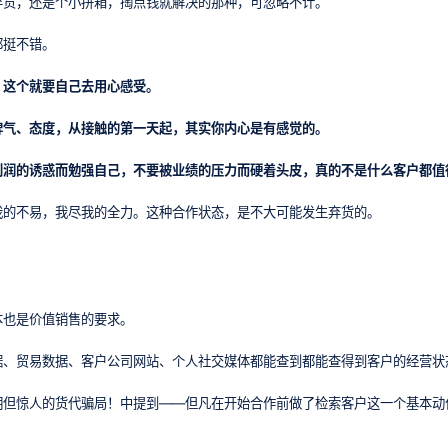
弃货，还是个小拼箱，掏点钱就解决的那种，可忽略不计。
都挺不错。
。这个就要自己去用心感受。
脾气、态度，从接触的第一天起，其实你内心是有感觉的。
利润的诱惑而勉强自己，不要被业绩的压力而硬着头皮，真的不是什么客户都值
我的不易，我尽我的全力。这种合作状态，是不大可能发生弃货的。
本也是价值销售的要求。
据、贸易数据、客户公司网站、个人社交媒体都能查到都能查得到客户的经营状
明但惊人的货代骗局！中提到——但凡在开始合作前做了检索客户这一个基本动