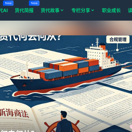
New
New
代AI
货代简报
货代故事
专栏分享
职业成长