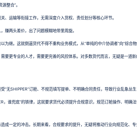
资源整合”。
报关、运输等衔接工作，无需深度介入货权、责任划分等核心环节。
人，赚两头差价，出了问题模糊地带里周旋。
以为继。这就倒逼货代不得不重构业务模式，从“单纯的中介协调者”向“综合物
，需要更专业的人才，需要更完善的风控体系。对多数货代而言，无疑是一道新
。
受“无SHIPPER”订舱、不规范填写提单、不明确合同责任，导致行业乱象丛
PPER，谁兜底”的铁律，这就要求货代必须提升合规意识，规范订舱操作、明确
务造成一定的冲击。长期来看，合规要求的提升，无疑将推动行业向规范化、专