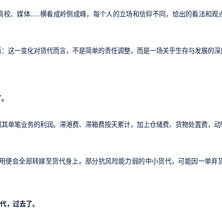
校、媒体.....横看成岭侧成峰，每个人的立场和信仰不同，给出的看法和
音：这一变化对货代而言，不是简单的责任调整，而是一场关乎生存与发展的深
了。
超其单笔业务的利润。滞港费、滞箱费按天累计，加上仓储费、货物处置费，动
些费用便会全部转嫁至货代身上。部分抗风险能力弱的中小货代，可能因一单
时代，过去了。