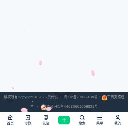
一家具有“官方”背景的航运公司成立
了。 这个背景足够深厚，因为其前
身可追溯至100年前的晚清政府在洋
务运动中官督商办的轮船招商局。
一、 经过两次鸦片战争的失败以及
太平天国的打击，清朝内外交困，一
部分官僚开始认识到西方坚船利炮的
威力。为了解除内忧外患，实现富国
强兵，以…
版权所有Copyright © 2026
货代说
・
粤ICP备20032409号-1
工商亮照经
营
・
粤公网安备44030602006835号
查询 46 次，耗时 1.5376 秒
首页
专题
认证
搜索
菜单
我的