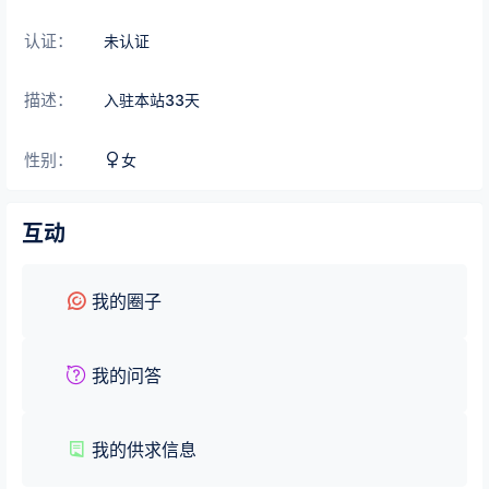
认证：
未认证
描述：
入驻本站
33
天
性别：
女
互动
我的圈子
我的问答
我的供求信息