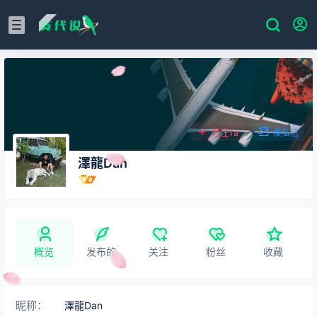
关注Ta
发私信
澤龍Dan
概览
发布的
关注
粉丝
收藏
昵称：
澤龍Dan