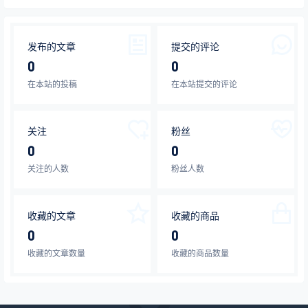
发布的文章
提交的评论
0
0
在本站的投稿
在本站提交的评论
关注
粉丝
0
0
关注的人数
粉丝人数
收藏的文章
收藏的商品
0
0
收藏的文章数量
收藏的商品数量