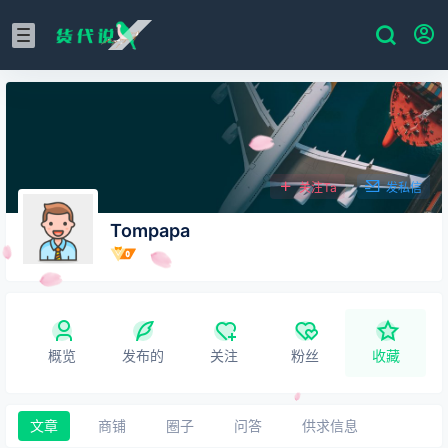
关注Ta
发私信
Tompapa
概览
发布的
关注
粉丝
收藏
文章
商铺
圈子
问答
供求信息