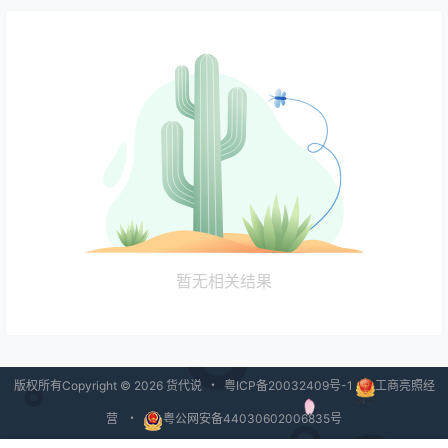
暂无相关结果
版权所有Copyright © 2026
货代说
・
粤ICP备20032409号-1
工商亮照经
营
・
粤公网安备44030602006835号