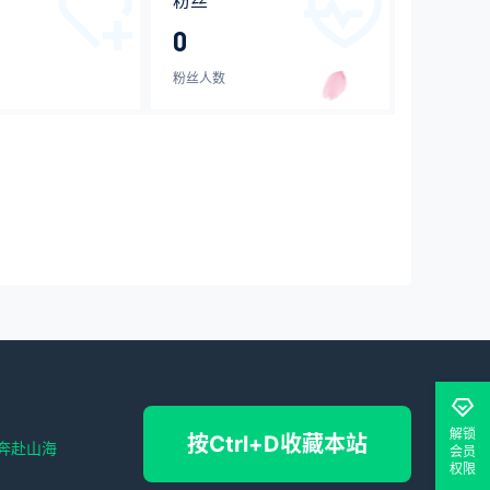
粉丝
0
粉丝人数
解锁
按Ctrl+D收藏本站
奔赴山海
会员
权限