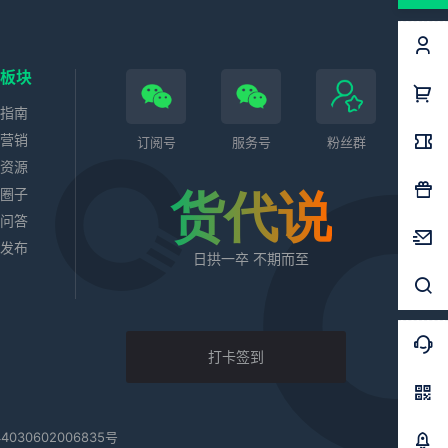
色板块
务指南
站营销
订阅号
服务号
粉丝群
业资源
代圈子
货代说
识问答
求发布
日拱一卒 不期而至
打卡签到
030602006835号