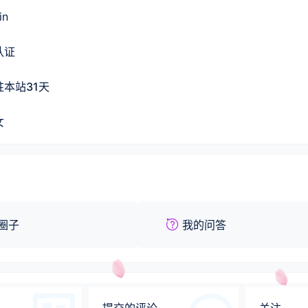
in
认证
驻本站
31
天
女
圈子
我的问答