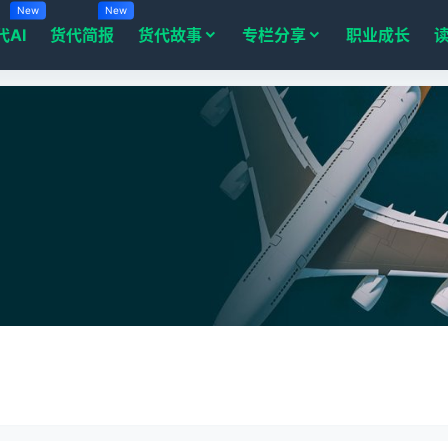
New
New
代AI
货代简报
货代故事
专栏分享
职业成长