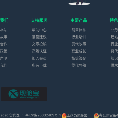
我们
支持服务
主要产品
特
本站
帮助中心
销售体系
业
故事
意见建议
行业培训
建
合作
文章投稿
货代故事
行
政策
高级认证
职业成长
货
声明
加入会员
私信答疑
知
我们
所有下载
货代导航
供
现舱宝
货代说
粤ICP备20032409号-1
工商亮照经营
粤公网安备44
 2026
・
・