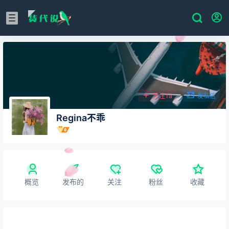
关注Ta
发私信
Regina不乖
概览
发布的
关注
粉丝
收藏