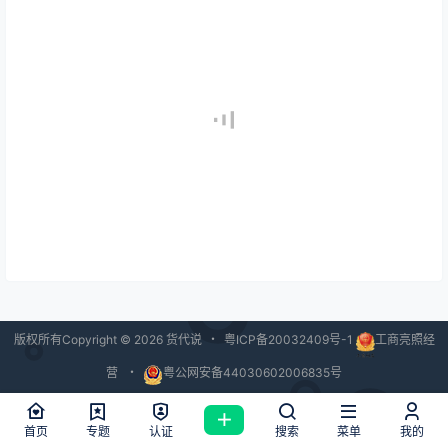
版权所有Copyright © 2026
货代说
・
粤ICP备20032409号-1
工商亮照经
营
・
粤公网安备44030602006835号
查询 40 次，耗时 1.5915 秒
首页
专题
认证
搜索
菜单
我的