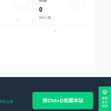
粉丝
0
粉丝人数
解锁
按Ctrl+D收藏本站
奔赴山海
会员
权限