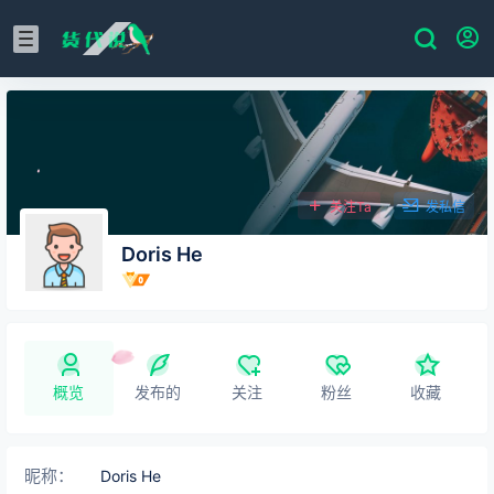
关注Ta
发私信
Doris He
概览
发布的
关注
粉丝
收藏
昵称：
Doris He