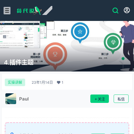
4.插件主题
23年1月14日
1
实操讲解
Paul
关注
私信